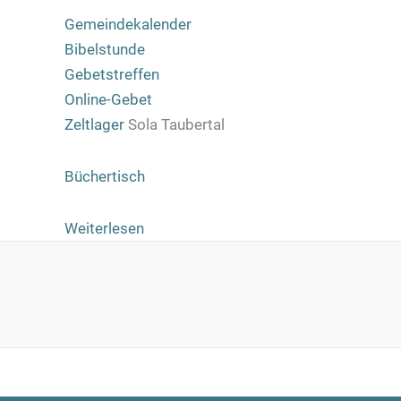
Gemeindekalender
Bibelstunde
Gebetstreffen
Online-Gebet
Zeltlager
Sola Taubertal
Büchertisch
:
Weiterlesen
Alte
Kleider
gegen
neue