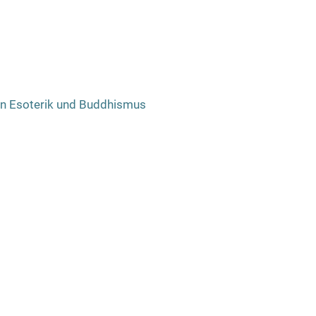
regeln.
 von Esoterik und Buddhismus