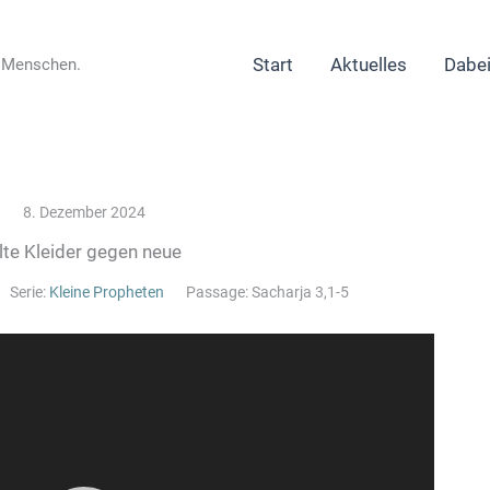
Start
Aktuelles
Dabei
r Menschen.
8. Dezember 2024
lte Kleider gegen neue
Serie:
Kleine Propheten
Passage:
Sacharja 3,1-5
Video-
Player