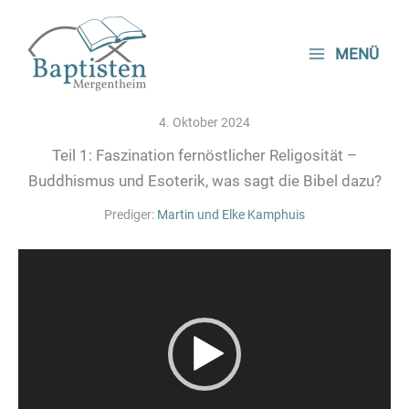
Zum
Inhalt
MENÜ
springen
4. Oktober 2024
Teil 1: Faszination fernöstlicher Religosität –
Buddhismus und Esoterik, was sagt die Bibel dazu?
Prediger:
Martin und Elke Kamphuis
Video-
Player