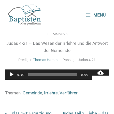
Zum
Inhalt
MENÜ
springen
11. Mai 2025
Judas 4-21 – Das Wesen der Irrlehre und die Antwort
der Gemeinde
Prediger:
Thomas Hamm
Passage:
Judas 4-21
Audio-
00:00
00:00
Player
Themen:
Gemeinde
,
Irrlehre
,
Verführer
« Judas 1-3: Ermutigung
Judas Teil 3: Liebe – das