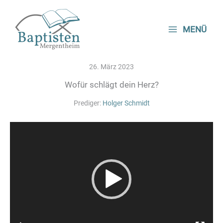
Zum
Inhalt
MENÜ
springen
26. März 2023
Wofür schlägt dein Herz?
Prediger:
Holger Schmidt
Video-
Player